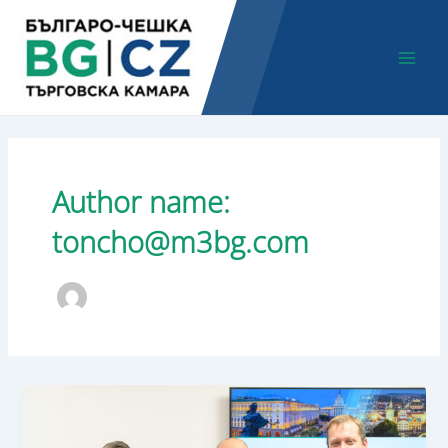
Skip
Main
to
Men
content
Author name:
toncho@m3bg.com