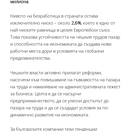
милиона
.
Нивото на безработица в страната остава
изключително ниско – около
2,6%
, което е едно от
най-ниските равнища в целия Европейски съюз.
Това показва устойчивостта на чешкия трудов пазар
и способността на икономиката да създава нови
работни места дори в условията на глобални
предизвикателства.
Чешките власти активно прилагат реформи,
насочени към повишаване на гъвкавостта на пазара
на труда и намаляване на административната тежест
за бизнеса. Целта е да се насърчи
предприемачеството, да се улесни достъпът до
пазара на труда и да се създадат условия за по-
динамично развитие на икономиката.
За българските компании тези тенденции