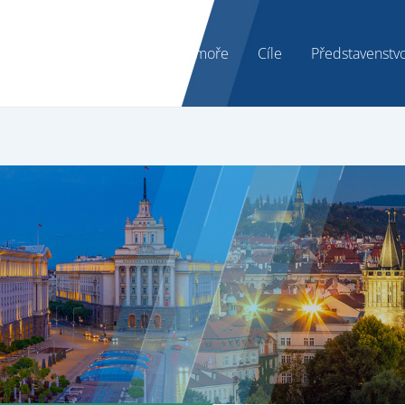
O komoře
Cíle
Představenstv