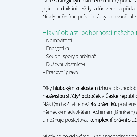
Jsme
strategickým partnerem
, který pomáhá
jejich podnikání – vždy s důrazem na přida
Nikdy neřešíme právní otázky izolovaně, ale
Hlavní oblasti odbornosti našeho 
– Nemovitosti
– Energetika
– Soudní spory a arbitráž
– Duševní vlastnictví
– Pracovní právo
Díky
hlubokým znalostem trhu
a dlouhodobé
nezávislou síť čtyř poboček
v
České republic
Náš tým tvoří více než
45 právníků
, posílen
německým advokátem Achimem Jähnkem) a č
umožňuje poskytovat
komplexní právní slu
Nikdy se nevzdáváme – vždy nacházíme vho