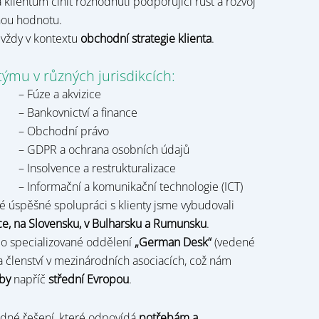
 klientům činit rozhodnutí podporující růst a rozvoj
nou hodnotu.
 vždy v kontextu
obchodní strategie klienta
.
týmu v různých jurisdikcích:
– Fúze a akvizice
– Bankovnictví a finance
– Obchodní právo
– GDPR a ochrana osobních údajů
– Insolvence a restrukturalizace
– Informační a komunikační technologie (ICT)
 úspěšné spolupráci s klienty jsme vybudovali
e, na Slovensku, v Bulharsku a Rumunsku
.
ý o specializované oddělení
„German Desk“
(vedené
lenství v mezinárodních asociacích, což nám
žby
napříč
střední Evropou
.
dné řešení, které odpovídá
potřebám a